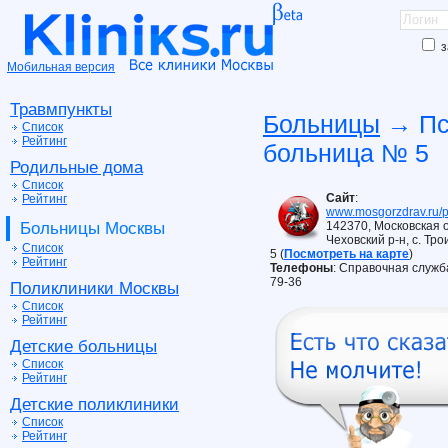
з
Мобильная версия
Травмпункты
Больницы
→ Пс
Список
Рейтинг
больница № 5
Родильные дома
Список
Сайт
:
Рейтинг
www.mosgorzdrav.ru/
Больницы Москвы
142370, Московская о
Чеховский р-н, c. Тро
Список
5 (
Посмотреть на карте
)
Рейтинг
Телефоны
: Справочная служба
79-36
Поликлиники Москвы
Список
Рейтинг
Детские больницы
Список
Рейтинг
Детские поликлиники
Список
Рейтинг