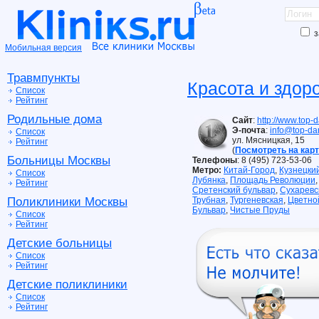
з
Мобильная версия
Травмпункты
Красота и здор
Список
Рейтинг
Родильные дома
Сайт
:
http://www.top-
Э-почта
:
info@top-da
Список
ул. Мясницкая, 15
Рейтинг
(
Посмотреть на кар
Больницы Москвы
Телефоны
: 8 (495) 723-53-06
Метро:
Китай-Город
,
Кузнецки
Список
Лубянка
,
Площадь Революции
,
Рейтинг
Сретенский бульвар
,
Сухаревс
Поликлиники Москвы
Трубная
,
Тургеневская
,
Цветно
Бульвар
,
Чистые Пруды
Список
Рейтинг
Детские больницы
Список
Рейтинг
Детские поликлиники
Список
Рейтинг