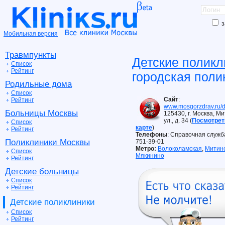
з
Мобильная версия
Травмпункты
Детские поликл
Список
Рейтинг
городская пол
Родильные дома
Список
Сайт
:
Рейтинг
www.mosgorzdrav.ru/
Больницы Москвы
125430, г. Москва, М
ул., д. 34 (
Посмотрет
Список
карте
)
Рейтинг
Телефоны
: Справочная служба
Поликлиники Москвы
751-39-01
Метро:
Волоколамская
,
Митин
Список
Мякинино
Рейтинг
Детские больницы
Список
Рейтинг
Детские поликлиники
Список
Рейтинг